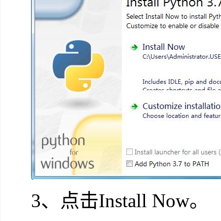
3、点击Install Now。